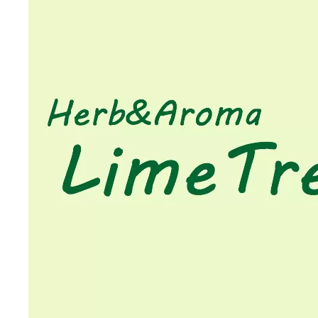
日
時
: