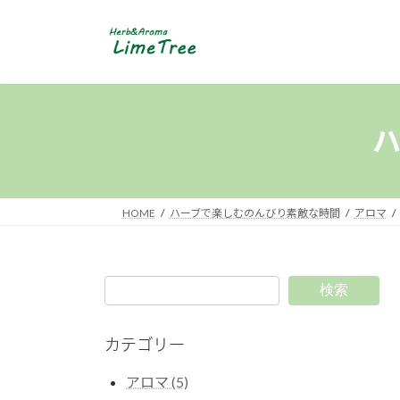
コ
ナ
ン
ビ
テ
ゲ
ン
ー
ツ
シ
へ
ョ
ス
ン
キ
に
ッ
移
プ
動
HOME
ハーブで楽しむのんびり素敵な時間
アロマ
検索
カテゴリー
アロマ (5)