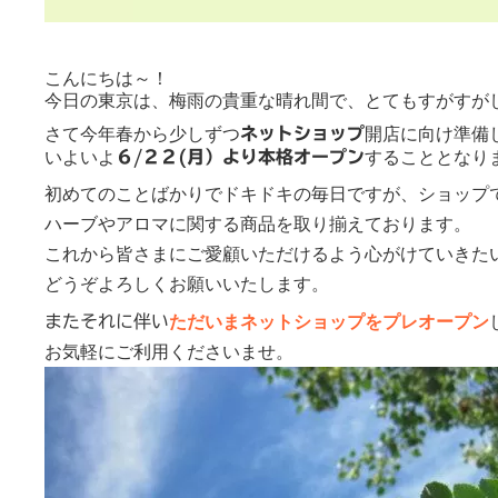
こんにちは～！
今日の東京は、梅雨の貴重な晴れ間で、とてもすがすが
さて今年春から少しずつ
開店に向け準備
ネットショップ
いよいよ
することとなり
６/２２(月）より本格オープン
初めてのことばかりでドキドキの毎日ですが、
ショップ
ハーブやアロマに関する商品を取り揃えております。
これから皆さまにご愛顧いただけるよう
心がけていきた
どうぞよろしくお願いいたします。
ただいまネットショップをプレオープン
またそれに伴い
お気軽にご利用くださいませ。