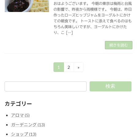
おはようございます。 今朝の東京は梅雨と台風
の影響で、昨夜から雨模様です。 今朝は、昨日
作ったローズヒップジャムをヨーグルトにかけ
ての朝食です。 トーストに添えて食べるのはも
ちろん美味しいですが、ヨーグルトにかけた
り、こ […]
続きを読む
投
1
2
»
固
固
定
定
稿
ペ
ペ
ー
ー
の
検索
ジ
ジ
ペ
カテゴリー
ー
アロマ (5)
ジ
ガーデニング (13)
送
ショップ (13)