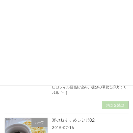
したビーンズサラダを作りました♪ 私は夏にな
ると、水分をどうしても摂りすぎて食欲が落ち
てしまいます。 夏場、痩せるのは嬉しいですが
[…]
続きを読む
夏のおすすめレシピ03
ハーブ
2015-07-19
こんにちは。 関東甲信越、本日梅雨明けしまし
たね♪ いよいよ、大好きな夏の到来です！ 今
日は、夏休みの子供のおやつにもおすすめのマ
ルベリー白玉を作りました。 マルベリーは、ク
ロロフィル豊富に含み、糖分の吸収も抑えてく
れる […]
続きを読む
夏のおすすめレシピ02
ハーブ
2015-07-16