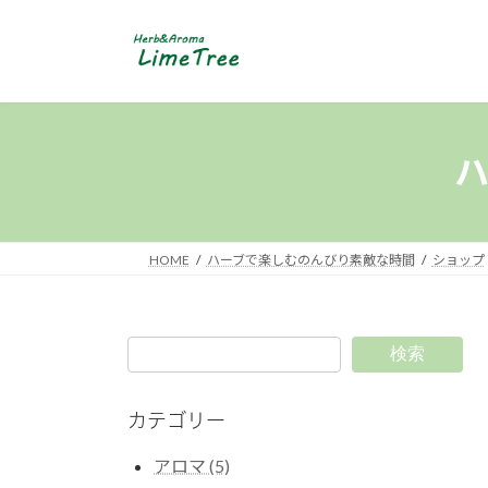
コ
ナ
ン
ビ
テ
ゲ
ン
ー
ツ
シ
へ
ョ
ス
ン
キ
に
ッ
移
プ
動
HOME
ハーブで楽しむのんびり素敵な時間
ショップ
検索
カテゴリー
アロマ (5)