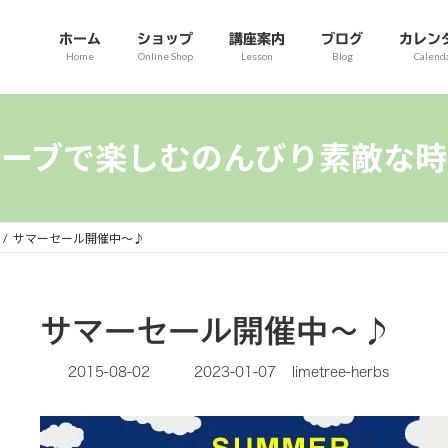
ホーム
ショップ
講座案内
ブログ
カレン
Home
Online Shop
Lesson
Blog
Calend
ハーブで楽しむのんびり素敵な時
サマーセール開催中～♪
サマーセール開催中～♪
最
2015-08-02
2023-01-07
limetree-herbs
終
更
新