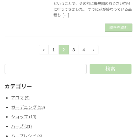
ということで、その前に豊島園のあじさい祭り
に行ってきました。 すでに花が終わっている品
種も […]
続きを読む
投
«
1
2
3
4
»
固
固
固
固
定
定
定
定
稿
ペ
ペ
ペ
ペ
ー
ー
ー
ー
の
検索
ジ
ジ
ジ
ジ
ペ
カテゴリー
ー
アロマ (5)
ジ
ガーデニング (13)
送
ショップ (13)
り
ハーブ (21)
ハーブレシピ (6)