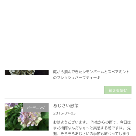
しずつＨＰを作り直しているところです。 ブロ
グはショップをオープンした頃のものは、嬉し
いことにバックアップがありました。久しぶり
に読み返 […]
続きを読む
今朝のハーブティー
ハーブ
2015-08-06
おはようございます
今朝のハーブティーは、
庭から摘んできたレモンバームとスペアミント
のフレッシュハーブティー♪
続きを読む
あじさい散策
ガーデニング
2015-07-03
おはようございます。 昨夜からの雨で、今日は
まだ梅雨なんだなぁ～と実感する朝ですね。 先
週、そろそろあじさいの季節も終わってしまう